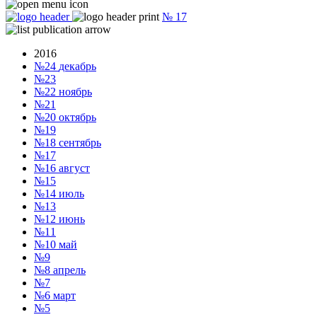
№
17
2016
№24
декабрь
№23
№22
ноябрь
№21
№20
октябрь
№19
№18
сентябрь
№17
№16
август
№15
№14
июль
№13
№12
июнь
№11
№10
май
№9
№8
апрель
№7
№6
март
№5