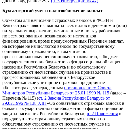
дней в году, равное 29,7
(п. 5 Инструкции № 47)
.
Бухгалтерский учет и налогообложение выплат
Объектом для начисления страховых взносов в ФСЗН и
Белгосстрах являются выплаты всех видов в денежном и (или)
натуральном выражении, начисленные в пользу работников
по всем основаниям независимо от источников
финансирования, кроме предусмотренных Перечнем выплат,
на которые не начисляются взносы по государственному
социальному страхованию, в том числе по
профессиональному пенсионному страхованию, в бюджет
государственного внебюджетного фонда социальной защиты
населения Республики Беларусь и по обязательному
страхованию от несчастных случаев на производстве и
профессиональных заболеваний в Белорусское
республиканское унитарное страховое предприятие
«Белгосстрах», утвержденным
постановлением Совета
Министров Республики Беларусь от 25.01.1999 № 115
(далее –
Перечень № 115) (
ст. 2 Закона Республики Беларусь от
29.02.1996 № 138-XIII
«Об обязательных страховых взносах в
бюджет государственного внебюджетного фонда социальной
защиты населения Республики Беларусь»;
п. 2 Положения
о
порядке уплаты страховщику страховых взносов по
обязательному страхованию от несчастных случаев на