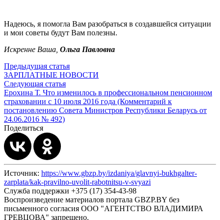
Надеюсь, я помогла Вам разобраться в создавшейся ситуации
и мои советы будут Вам полезны.
Искренне Ваша,
Ольга Павловна
Предыдущая статья
ЗАРПЛАТНЫЕ НОВОСТИ
Следующая статья
Ерохина Т. Что изменилось в профессиональном пенсионном
страховании с 10 июля 2016 года (Комментарий к
постановлению Совета Министров Республики Беларусь от
24.06.2016 № 492)
Поделиться
Источник:
https://www.gbzp.by/izdaniya/glavnyi-bukhgalter-
zarplata/kak-pravilno-uvolit-rabotnitsu-v-svyazi
Служба поддержки +375 (17) 354-43-98
Воспроизведение материалов портала GBZP.BY без
письменного согласия OOO "АГЕНТСТВО ВЛАДИМИРА
ГРЕВЦОВА" запрещено.