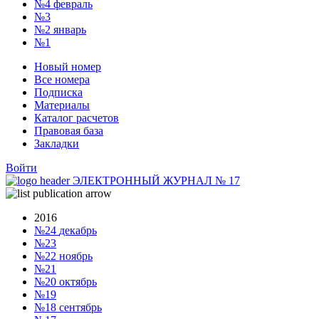
№4
февраль
№3
№2
январь
№1
Новый номер
Все номера
Подписка
Материалы
Каталог расчетов
Правовая база
Закладки
Войти
ЭЛЕКТРОННЫЙ ЖУРНАЛ
№
17
2016
№24
декабрь
№23
№22
ноябрь
№21
№20
октябрь
№19
№18
сентябрь