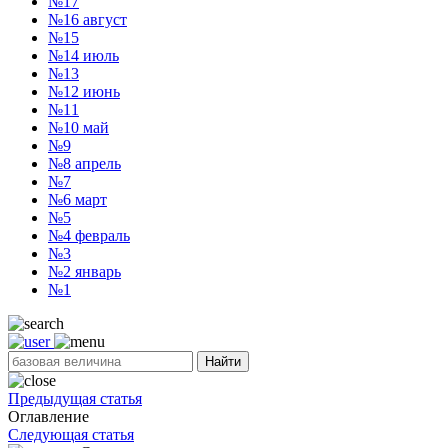
№17
№16
август
№15
№14
июль
№13
№12
июнь
№11
№10
май
№9
№8
апрель
№7
№6
март
№5
№4
февраль
№3
№2
январь
№1
Найти
Предыдущая статья
Оглавление
Следующая статья