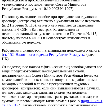
производстве и профессиональных заболеваний,
утвержденного постановлением Совета Министров
Республики Беларусь от 10.10.2003 № 1297).
Поскольку выходное пособие при прекращении трудового
договора (контракта) включено в указанный выше перечень
(п. 2 Перечня № 115), на него не начисляются страховые
взносы в ФСЗН и Белгосстрах. Компенсация за
неиспользованный отпуск не включена в Перечень № 115,
поэтому взносы в ФСЗН и Белгосстрах начисляются в
общепринятом порядке.
Работники признаются плательщиками подоходного налога
(
ст. 152 Налогового кодекса Республики Беларусь
; далее –
НК).
От подоходного налога с физических лиц освобождаются все
виды предусмотренных законодательными актами,
постановлениями Совета Министров Республики Беларусь
компенсаций, в т.ч. связанных с получением работниками
выходных пособий в связи с прекращением трудовых
договоров (контрактов), если они выплачиваются в случаях,
для которых законодательными актами установлены
минимальные гарантированные размеры таких выплат, и в
суммах, не превышающих такие размеры (абз. 5
подп. 1.3 п. 1
ст. 163 НК
). Таким образом, поскольку в рассматриваемой