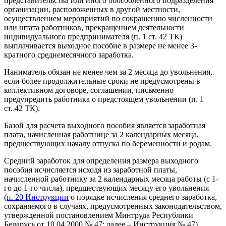
представительства или иного обособленного подразделения
организации, расположенных в другой местности,
осуществлением мероприятий по сокращению численности
или штата работников, прекращением деятельности
индивидуального предпринимателя (п. 1 ст. 42 ТК)
выплачивается выходное пособие в размере не менее 3-
кратного среднемесячного заработка.
Наниматель обязан не менее чем за 2 месяца до увольнения,
если более продолжительные сроки не предусмотрены в
коллективном договоре, соглашении, письменно
предупредить работника о предстоящем увольнении (п. 1
ст. 42 ТК).
Базой для расчета выходного пособия является заработная
плата, начисленная работнице за 2 календарных месяца,
предшествующих началу отпуска по беременности и родам.
Средний заработок для определения размера выходного
пособия исчисляется исходя из заработной платы,
начисленной работнику за 2 календарных месяца работы (с 1-
го до 1-го числа), предшествующих месяцу его увольнения
(
п. 20 Инструкции
о порядке исчисления среднего заработка,
сохраняемого в случаях, предусмотренных законодательством,
утвержденной постановлением Минтруда Республики
Беларусь от 10.04.2000 № 47; далее – Инструкция № 47).