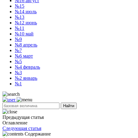
№16
август
№15
№14
июль
№13
№12
июнь
№11
№10
май
№9
№8
апрель
№7
№6
март
№5
№4
февраль
№3
№2
январь
№1
Найти
Предыдущая статья
Оглавление
Следующая статья
Содержание