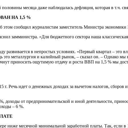
 половины месяца даже наблюдалась дефляция, которая в т.ч. св
ВАН НА 1,5 %
 Об этом сообщил журналистам заместитель Министра экономики
ояснил замминистра. «Для бюджетного сектора наша классическая 
оду развивается в непростых условиях. «Первый квартал – это в
это металлургия и калийный рынок, – сказал он. – Однако мы н
ачнут приносить ощутимую отдачу и роста ВВП на 1,5 % мы до
5 г. Речь идет о денежных доходах за вычетом налогов, сборов 
%, доходы от предпринимательской и иной деятельности, принос
оходы – 6 %.
ЛАТЕ
мере ниже месячной минимальной заработной платы. Так, если в 