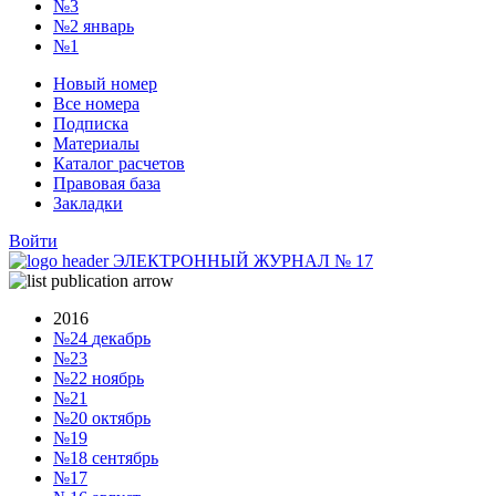
№3
№2
январь
№1
Новый номер
Все номера
Подписка
Материалы
Каталог расчетов
Правовая база
Закладки
Войти
ЭЛЕКТРОННЫЙ ЖУРНАЛ
№
17
2016
№24
декабрь
№23
№22
ноябрь
№21
№20
октябрь
№19
№18
сентябрь
№17