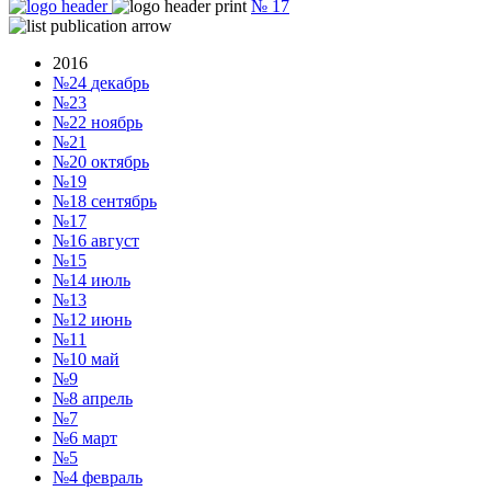
№
17
2016
№24
декабрь
№23
№22
ноябрь
№21
№20
октябрь
№19
№18
сентябрь
№17
№16
август
№15
№14
июль
№13
№12
июнь
№11
№10
май
№9
№8
апрель
№7
№6
март
№5
№4
февраль