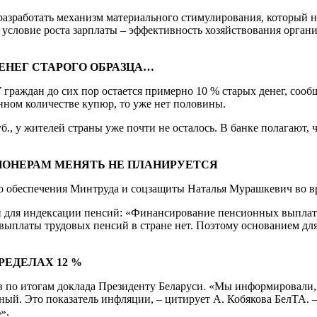
 разработать механизм материального стимулирования, который 
 условие роста зарплаты – эффективность хозяйствования орган
ДЕНЕГ СТАРОГО ОБРАЗЦА…
 граждан до сих пор остается примерно 10 % старых денег, соо
нном количестве купюр, то уже нет половины.
руб., у жителей страны уже почти не осталось. В банке полагают
ОНЕРАМ МЕНЯТЬ НЕ ПЛАНИРУЕТСЯ
о обеспечения Минтруда и соцзащиты Наталья Мурашкевич во вр
 для индексации пенсий: «Финансирование пенсионных выплат 
выплаты трудовых пенсий в стране нет. Поэтому основанием для
РЕДЕЛАХ 12 %
по итогам доклада Президенту Беларуси. «Мы информировали, чт
ажный. Это показатель инфляции, – цитирует А. Кобякова БелТА
».