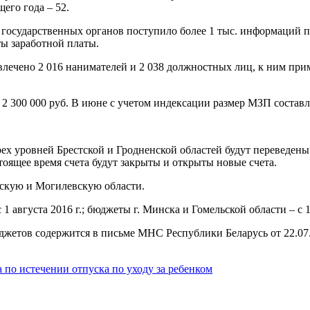
его года – 52.
з государственных органов поступило более 1 тыс. информаций 
ты заработной платы.
ечено 2 016 нанимателей и 2 038 должностных лиц, к ним приме
 2 300 000 руб. В июне с учетом индексации размер МЗП составлял
 трех уровней Брестской и Гродненской областей будут перевед
тоящее время счета будут закрыты и открыты новые счета.
ебскую и Могилевскую области.
 августа 2016 г.; бюджеты г. Минска и Гомельской области – с 1
джетов содержится в письме МНС Республики Беларусь от 22.07.
 по истечении отпуска по уходу за ребенком