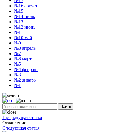
№17
№16
август
№15
№14
июль
№13
№12
июнь
№11
№10
май
№9
№8
апрель
№7
№6
март
№5
№4
февраль
№3
№2
январь
№1
Найти
Предыдущая статья
Оглавление
Следующая статья