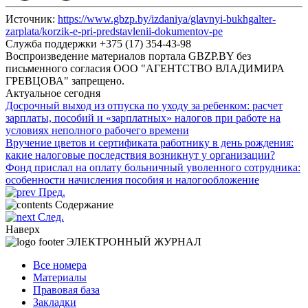
Источник:
https://www.gbzp.by/izdaniya/glavnyi-bukhgalter-
zarplata/korzik-e-pri-predstavlenii-dokumentov-pe
Служба поддержки +375 (17) 354-43-98
Воспроизведение материалов портала GBZP.BY без
письменного согласия OOO "АГЕНТСТВО ВЛАДИМИРА
ГРЕВЦОВА" запрещено.
Актуальное сегодня
Досрочный выход из отпуска по уходу за ребенком: расчет
зарплаты, пособий и «зарплатных» налогов при работе на
условиях неполного рабочего времени
Вручение цветов и сертификата работнику в день рождения:
какие налоговые последствия возникнут у организации?
Фонд прислал на оплату больничный уволенного сотрудника:
особенности начисления пособия и налогообложение
Пред.
Содержание
След.
Наверх
ЭЛЕКТРОННЫЙ ЖУРНАЛ
Все номера
Материалы
Правовая база
Закладки