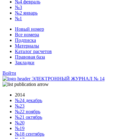
№4
февраль
№3
№2
январь
№1
Новый номер
Все номера
Подписка
Материалы
Каталог расчетов
Правовая база
Закладки
Войти
ЭЛЕКТРОННЫЙ ЖУРНАЛ
№
14
2014
№24
декабрь
№23
№22
ноябрь
№21
октябрь
№20
№19
№18
сентябрь