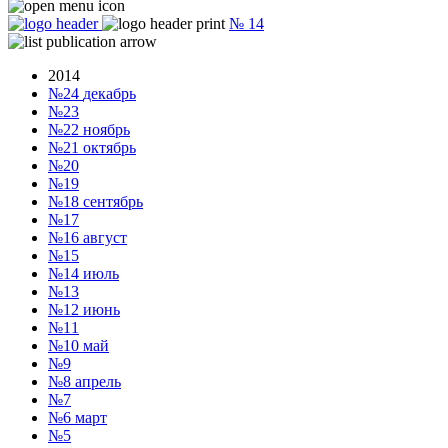
№
14
2014
№24
декабрь
№23
№22
ноябрь
№21
октябрь
№20
№19
№18
сентябрь
№17
№16
август
№15
№14
июль
№13
№12
июнь
№11
№10
май
№9
№8
апрель
№7
№6
март
№5