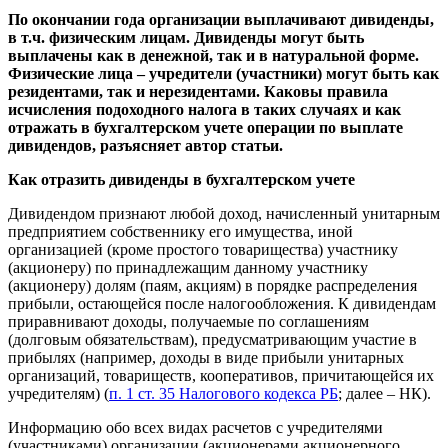
По окончании года организации выплачивают дивиденды,
в т.ч. физическим лицам. Дивиденды могут быть
выплачены как в денежной, так и в натуральной форме.
Физические лица – учредители (участники) могут быть как
резидентами, так и нерезидентами. Каковы правила
исчисления подоходного налога в таких случаях и как
отражать в бухгалтерском учете операции по выплате
дивидендов, разъясняет автор статьи.
Как отразить дивиденды в бухгалтерском учете
Дивидендом признают любой доход, начисленный унитарным
предприятием собственнику его имущества, иной
организацией (кроме простого товарищества) участнику
(акционеру) по принадлежащим данному участнику
(акционеру) долям (паям, акциям) в порядке распределения
прибыли, остающейся после налогообложения. К дивидендам
приравнивают доходы, получаемые по соглашениям
(долговым обязательствам), предусматривающим участие в
прибылях (например, доходы в виде прибыли унитарных
организаций, товариществ, кооперативов, причитающейся их
учредителям) (
п. 1 ст. 35 Налогового кодекса РБ
; далее – НК).
Информацию обо всех видах расчетов с учредителями
(участниками) организации (акционерами акционерного