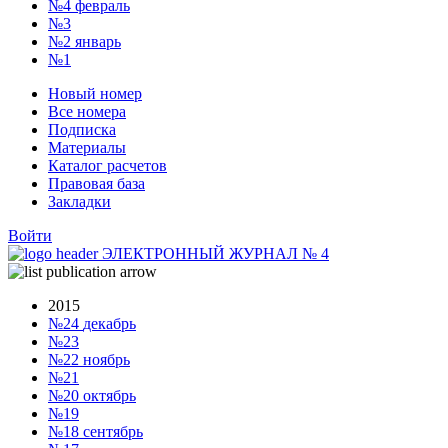
№4
февраль
№3
№2
январь
№1
Новый номер
Все номера
Подписка
Материалы
Каталог расчетов
Правовая база
Закладки
Войти
ЭЛЕКТРОННЫЙ ЖУРНАЛ
№
4
2015
№24
декабрь
№23
№22
ноябрь
№21
№20
октябрь
№19
№18
сентябрь