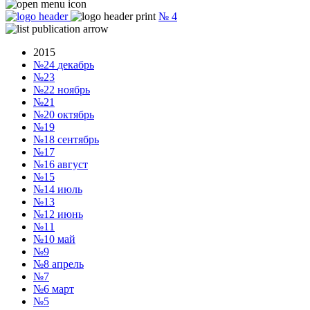
№
4
2015
№24
декабрь
№23
№22
ноябрь
№21
№20
октябрь
№19
№18
сентябрь
№17
№16
август
№15
№14
июль
№13
№12
июнь
№11
№10
май
№9
№8
апрель
№7
№6
март
№5