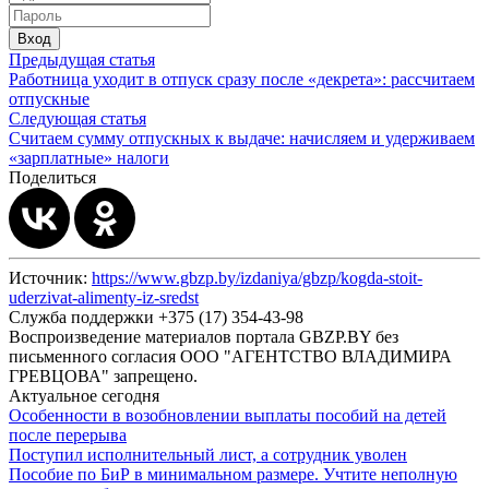
Вход
Предыдущая статья
Работница уходит в отпуск сразу после «декрета»: рассчитаем
отпускные
Следующая статья
Считаем сумму отпускных к выдаче: начисляем и удерживаем
«зарплатные» налоги
Поделиться
Источник:
https://www.gbzp.by/izdaniya/gbzp/kogda-stoit-
uderzivat-alimenty-iz-sredst
Служба поддержки +375 (17) 354-43-98
Воспроизведение материалов портала GBZP.BY без
письменного согласия OOO "АГЕНТСТВО ВЛАДИМИРА
ГРЕВЦОВА" запрещено.
Актуальное сегодня
Особенности в возобновлении выплаты пособий на детей
после перерыва
Поступил исполнительный лист, а сотрудник уволен
Пособие по БиР в минимальном размере. Учтите неполную