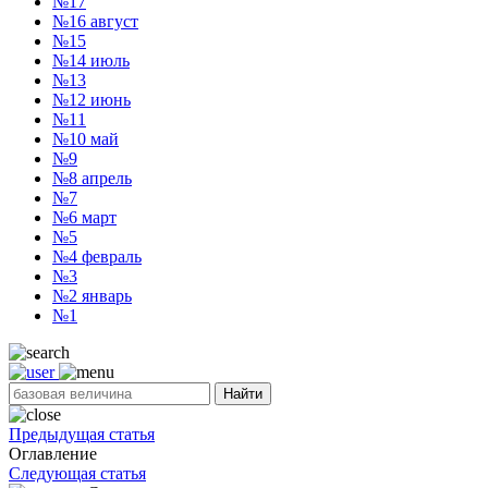
№17
№16
август
№15
№14
июль
№13
№12
июнь
№11
№10
май
№9
№8
апрель
№7
№6
март
№5
№4
февраль
№3
№2
январь
№1
Найти
Предыдущая статья
Оглавление
Следующая статья