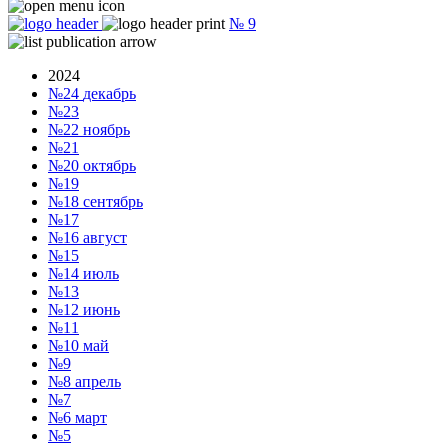
№
9
2024
№24
декабрь
№23
№22
ноябрь
№21
№20
октябрь
№19
№18
сентябрь
№17
№16
август
№15
№14
июль
№13
№12
июнь
№11
№10
май
№9
№8
апрель
№7
№6
март
№5