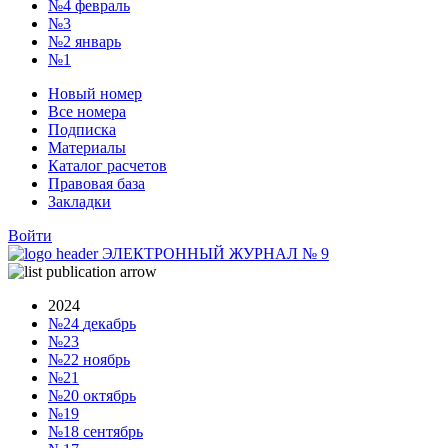
№4
февраль
№3
№2
январь
№1
Новый номер
Все номера
Подписка
Материалы
Каталог расчетов
Правовая база
Закладки
Войти
ЭЛЕКТРОННЫЙ ЖУРНАЛ
№
9
2024
№24
декабрь
№23
№22
ноябрь
№21
№20
октябрь
№19
№18
сентябрь