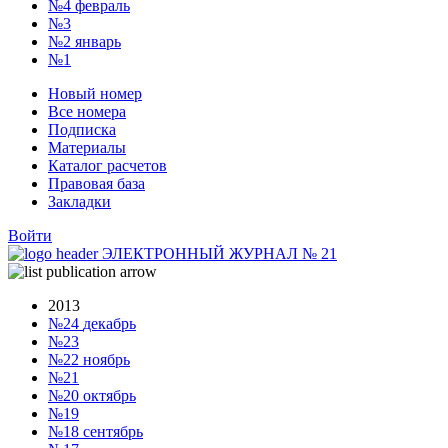
№4
февраль
№3
№2
январь
№1
Новый номер
Все номера
Подписка
Материалы
Каталог расчетов
Правовая база
Закладки
Войти
ЭЛЕКТРОННЫЙ ЖУРНАЛ
№
21
2013
№24
декабрь
№23
№22
ноябрь
№21
№20
октябрь
№19
№18
сентябрь