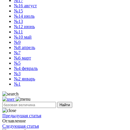
№17
№16
август
№15
№14
июль
№13
№12
июнь
№11
№10
май
№9
№8
апрель
№7
№6
март
№5
№4
февраль
№3
№2
январь
№1
Найти
Предыдущая статья
Оглавление
Следующая статья