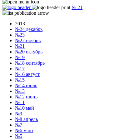
№
21
2013
№24
декабрь
№23
№22
ноябрь
№21
№20
октябрь
№19
№18
сентябрь
№17
№16
август
№15
№14
июль
№13
№12
июнь
№11
№10
май
№9
№8
апрель
№7
№6
март
№5