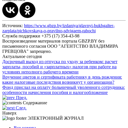
Источник:
https://www.gbzp.by/izdaniya/glavnyi-bukhgalter-
zarplata/pichkovskaya-o-pravilno-sdvigaem-rabochi
Служба поддержки +375 (17) 354-43-98
Воспроизведение материалов портала GBZP.BY без
письменного согласия OOO "АГЕНТСТВО ВЛАДИМИРА
ГРЕВЦОВА" запрещено.
Актуальное сегодня
Досрочный выход из отпуска по уходу за ребенком: расчет
зарплаты, пособий и «зарплатных» налогов при работе на
условиях неполного рабочего времени
Вручение цветов и сертификата работнику в день рождения:
какие налоговые последствия возникнут у организации?
Фонд прислал на оплату больничный уволенного сотрудника:
особенности начисления пособия и налогообложение
Пред.
Содержание
След.
Наверх
ЭЛЕКТРОННЫЙ ЖУРНАЛ
Все номера