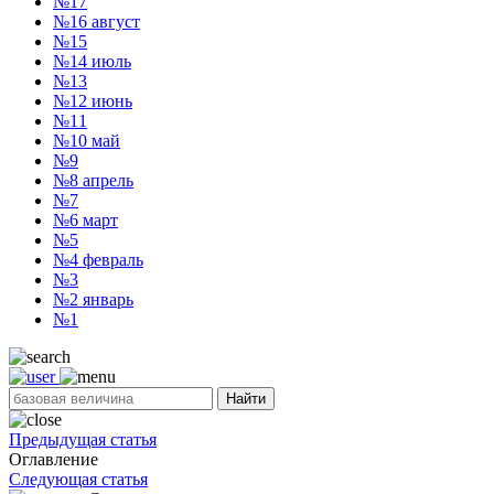
№17
№16
август
№15
№14
июль
№13
№12
июнь
№11
№10
май
№9
№8
апрель
№7
№6
март
№5
№4
февраль
№3
№2
январь
№1
Найти
Предыдущая статья
Оглавление
Следующая статья