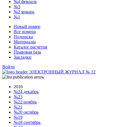
№4
февраль
№3
№2
январь
№1
Новый номер
Все номера
Подписка
Материалы
Каталог расчетов
Правовая база
Закладки
Войти
ЭЛЕКТРОННЫЙ ЖУРНАЛ
№
12
2016
№24
декабрь
№23
№22
ноябрь
№21
№20
октябрь
№19
№18
сентябрь