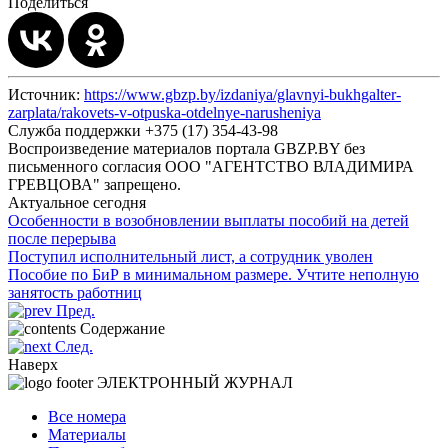
Поделиться
Источник:
https://www.gbzp.by/izdaniya/glavnyi-bukhgalter-
zarplata/rakovets-v-otpuska-otdelnye-narusheniya
Служба поддержки +375 (17) 354-43-98
Воспроизведение материалов портала GBZP.BY без
письменного согласия OOO "АГЕНТСТВО ВЛАДИМИРА
ГРЕВЦОВА" запрещено.
Актуальное сегодня
Особенности в возобновлении выплаты пособий на детей
после перерыва
Поступил исполнительный лист, а сотрудник уволен
Пособие по БиР в минимальном размере. Учтите неполную
занятость работниц
Пред.
Содержание
След.
Наверх
ЭЛЕКТРОННЫЙ ЖУРНАЛ
Все номера
Материалы