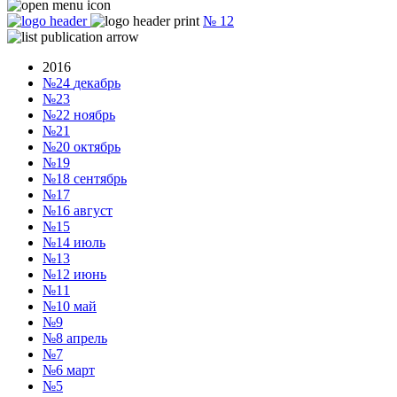
№
12
2016
№24
декабрь
№23
№22
ноябрь
№21
№20
октябрь
№19
№18
сентябрь
№17
№16
август
№15
№14
июль
№13
№12
июнь
№11
№10
май
№9
№8
апрель
№7
№6
март
№5