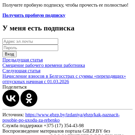
Получите пробную подписку, чтобы прочесть ее полностью!
Получить пробную подписку
У меня есть подписка
Вход
Предыдущая статья
Смещение рабочего времени работника
Следующая статья
Начисление взносов в Белгосстрах с суммы «переходящих»
отпускных начиная с 01.03.2026
Поделиться
Источник:
https://www.gbzp.by/izdaniya/gbzp/kak-naznacit-
posobie-po-uxodu-za-rebenko
Служба поддержки +375 (17) 354-43-98
Воспроизведение материалов портала GBZP.BY без