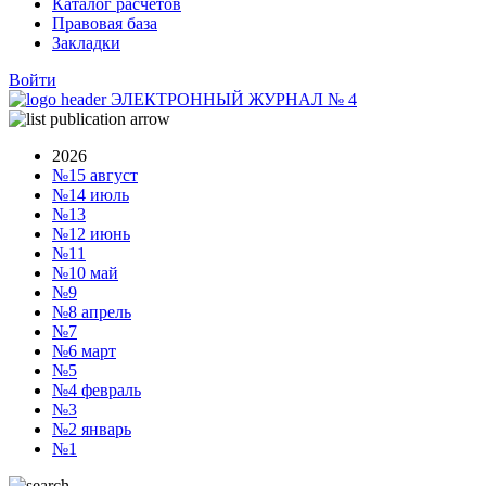
Каталог расчетов
Правовая база
Закладки
Войти
ЭЛЕКТРОННЫЙ ЖУРНАЛ
№
4
2026
№15
август
№14
июль
№13
№12
июнь
№11
№10
май
№9
№8
апрель
№7
№6
март
№5
№4
февраль
№3
№2
январь
№1