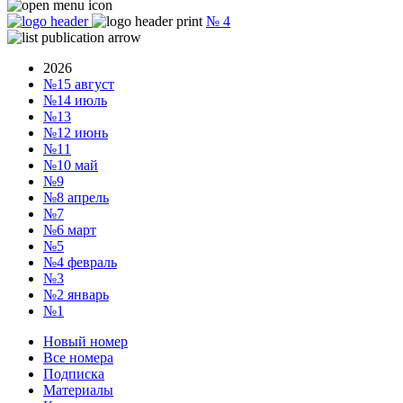
№
4
2026
№15
август
№14
июль
№13
№12
июнь
№11
№10
май
№9
№8
апрель
№7
№6
март
№5
№4
февраль
№3
№2
январь
№1
Новый номер
Все номера
Подписка
Материалы