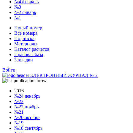
№4
февраль
№3
№2
январь
№1
Новый номер
Все номера
Подписка
Материалы
Каталог расчетов
Правовая база
Закладки
Войти
ЭЛЕКТРОННЫЙ ЖУРНАЛ
№
2
2016
№24
декабрь
№23
№22
ноябрь
№21
№20
октябрь
№19
№18
сентябрь