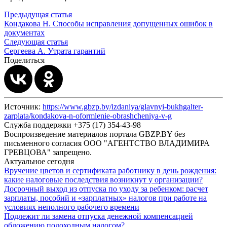
Предыдущая статья
Кондакова Н. Способы исправления допущенных ошибок в
документах
Следующая статья
Сергеева А. Утрата гарантий
Поделиться
Источник:
https://www.gbzp.by/izdaniya/glavnyi-bukhgalter-
zarplata/kondakova-n-oformlenie-obrashcheniya-v-g
Служба поддержки +375 (17) 354-43-98
Воспроизведение материалов портала GBZP.BY без
письменного согласия OOO "АГЕНТСТВО ВЛАДИМИРА
ГРЕВЦОВА" запрещено.
Актуальное сегодня
Вручение цветов и сертификата работнику в день рождения:
какие налоговые последствия возникнут у организации?
Досрочный выход из отпуска по уходу за ребенком: расчет
зарплаты, пособий и «зарплатных» налогов при работе на
условиях неполного рабочего времени
Подлежит ли замена отпуска денежной компенсацией
обложению подоходным налогом?