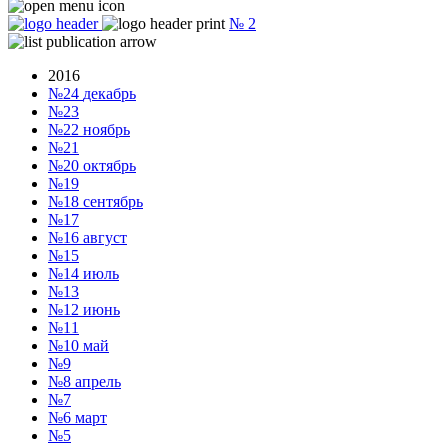
№
2
2016
№24
декабрь
№23
№22
ноябрь
№21
№20
октябрь
№19
№18
сентябрь
№17
№16
август
№15
№14
июль
№13
№12
июнь
№11
№10
май
№9
№8
апрель
№7
№6
март
№5