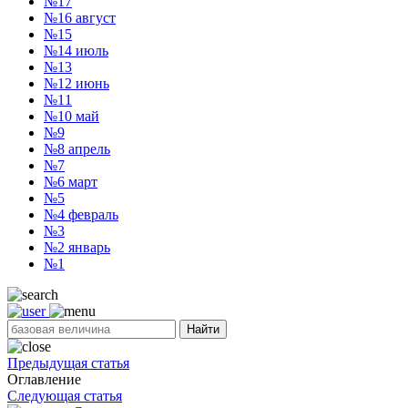
№17
№16
август
№15
№14
июль
№13
№12
июнь
№11
№10
май
№9
№8
апрель
№7
№6
март
№5
№4
февраль
№3
№2
январь
№1
Найти
Предыдущая статья
Оглавление
Следующая статья