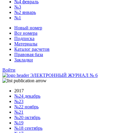
№4
февраль
№3
№2
январь
№1
Новый номер
Все номера
Подписка
Материалы
Каталог расчетов
Правовая база
Закладки
Войти
ЭЛЕКТРОННЫЙ ЖУРНАЛ
№
6
2017
№24
декабрь
№23
№22
ноябрь
№21
№20
октябрь
№19
№18
сентябрь