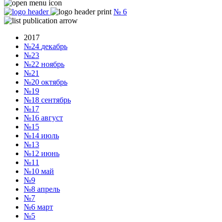
№
6
2017
№24
декабрь
№23
№22
ноябрь
№21
№20
октябрь
№19
№18
сентябрь
№17
№16
август
№15
№14
июль
№13
№12
июнь
№11
№10
май
№9
№8
апрель
№7
№6
март
№5