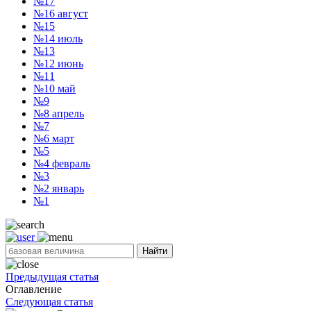
№17
№16
август
№15
№14
июль
№13
№12
июнь
№11
№10
май
№9
№8
апрель
№7
№6
март
№5
№4
февраль
№3
№2
январь
№1
Найти
Предыдущая статья
Оглавление
Следующая статья