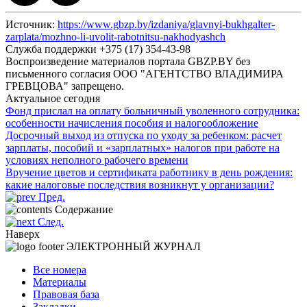
Источник:
https://www.gbzp.by/izdaniya/glavnyi-bukhgalter-
zarplata/mozhno-li-uvolit-rabotnitsu-nakhodyashch
Служба поддержки +375 (17) 354-43-98
Воспроизведение материалов портала GBZP.BY без
письменного согласия OOO "АГЕНТСТВО ВЛАДИМИРА
ГРЕВЦОВА" запрещено.
Актуальное сегодня
Фонд прислал на оплату больничный уволенного сотрудника:
особенности начисления пособия и налогообложение
Досрочный выход из отпуска по уходу за ребенком: расчет
зарплаты, пособий и «зарплатных» налогов при работе на
условиях неполного рабочего времени
Вручение цветов и сертификата работнику в день рождения:
какие налоговые последствия возникнут у организации?
Пред.
Содержание
След.
Наверх
ЭЛЕКТРОННЫЙ ЖУРНАЛ
Все номера
Материалы
Правовая база
Закладки