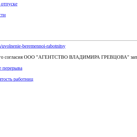
 отпуске
сти
a/uvolnenie-beremennoi-rabotnitsy
енного согласия OOO "АГЕНТСТВО ВЛАДИМИРА ГРЕВЦОВА" зап
е перерыва
ятость работниц