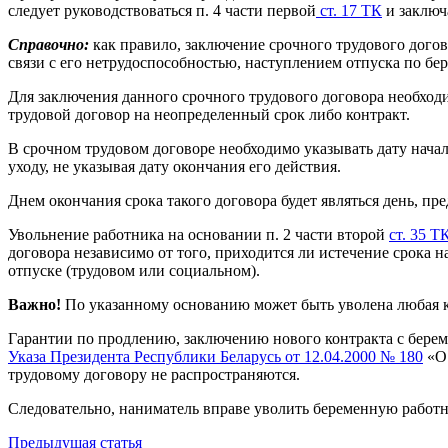
следует руководствоваться п. 4 части первой
ст. 17 ТК
и заключ
Справочно:
как правило, заключение срочного трудового дого
связи с его нетрудоспособностью, наступлением отпуска по бере
Для заключения данного срочного трудового договора необходи
трудовой договор на неопределенный срок либо контракт.
В срочном трудовом договоре необходимо указывать дату начал
уходу, не указывая дату окончания его действия.
Днем окончания срока такого договора будет являться день, п
Увольнение работника на основании п. 2 части второй
ст. 35 Т
договора независимо от того, приходится ли истечение срока н
отпуске (трудовом или социальном).
Важно!
По указанному основанию может быть уволена любая ка
Гарантии по продлению, заключению нового контракта с бере
Указа Президента Республики Беларусь от 12.04.2000 № 180
«О 
трудовому договору не распространяются.
Следовательно, наниматель вправе уволить беременную работни
Предыдущая статья