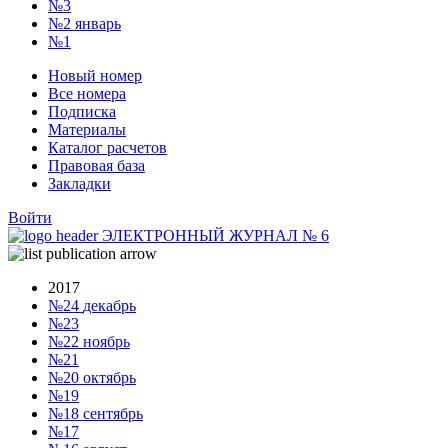
№3
№2
январь
№1
Новый номер
Все номера
Подписка
Материалы
Каталог расчетов
Правовая база
Закладки
Войти
ЭЛЕКТРОННЫЙ ЖУРНАЛ
№
6
2017
№24
декабрь
№23
№22
ноябрь
№21
№20
октябрь
№19
№18
сентябрь
№17