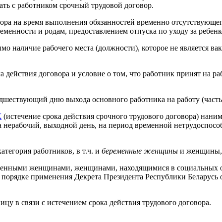
ать с работником срочный трудовой договор.
вора на время выполнения обязанностей временно отсутствующе
менности и родам, предоставлением отпуска по уходу за ребенком 
мо наличие рабочего места (должности), которое не является ва
а действия договора и условие о том, что работник принят на р
редшествующий дню выхода основного работника на работу (часть
К
(истечение срока действия срочного трудового договора) наним
а нерабочий, выходной день, на период временной нетрудоспособ
тегория работников, в т.ч. и
беременные женщины
и женщины, 
менными женщинами, женщинами, находящимися в социальных от
порядке применения Декрета Президента Республики Беларусь о
цу в связи с истечением срока действия трудового договора.