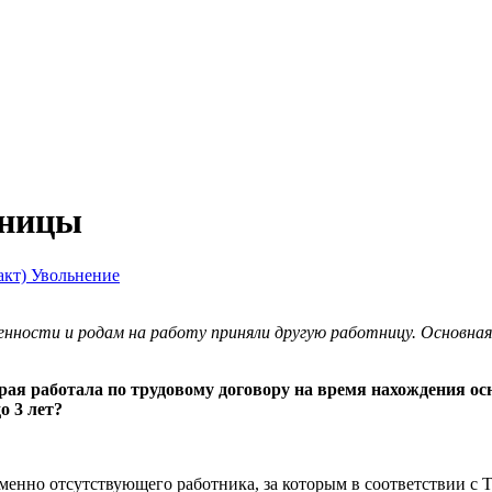
тницы
акт)
Увольнение
нности и родам на работу приняли другую работницу. Основная 
ая работала по трудовому договору на время нахождения осн
о 3 лет?
енно отсутствующего работника, за которым в соответствии с Т