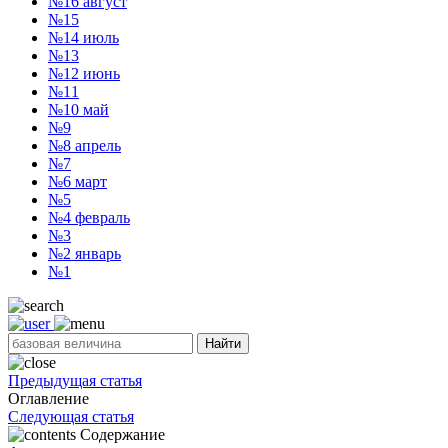
№16
август
№15
№14
июль
№13
№12
июнь
№11
№10
май
№9
№8
апрель
№7
№6
март
№5
№4
февраль
№3
№2
январь
№1
Найти
Предыдущая статья
Оглавление
Следующая статья
Содержание