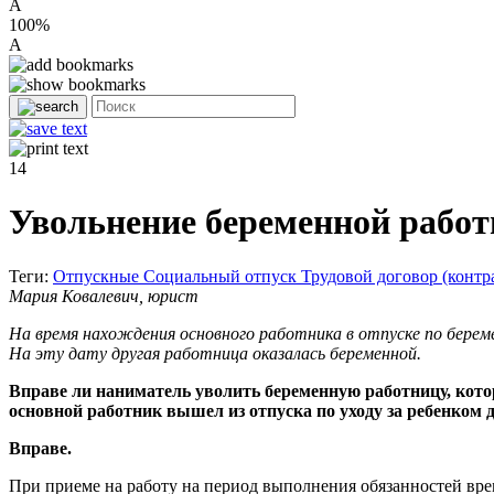
A
100%
A
14
Увольнение беременной рабо
Теги:
Отпускные
Социальный отпуск
Трудовой договор (контр
Мария Ковалевич, юрист
На время нахождения основного работника в отпуске по береме
На эту дату другая работница оказалась беременной.
Вправе ли наниматель уволить беременную работницу, котор
основной работник вышел из отпуска по уходу за ребенком д
Вправе.
При приеме на работу на период выполнения обязанностей врем