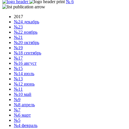
№
6
2017
№24
декабрь
№23
№22
ноябрь
№21
№20
октябрь
№19
№18
сентябрь
№17
№16
август
№15
№14
июль
№13
№12
июнь
№11
№10
май
№9
№8
апрель
№7
№6
март
№5
№4
февраль