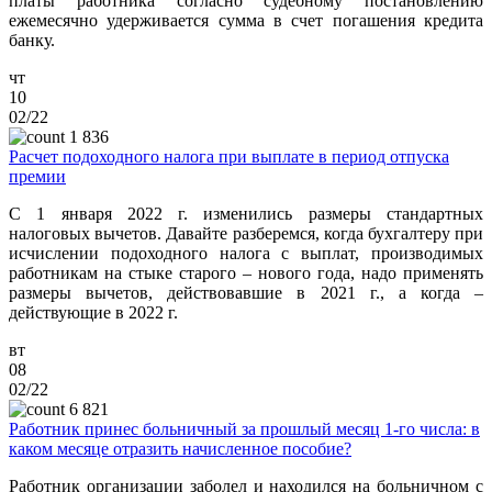
платы работника согласно судебному постановлению
ежемесячно удерживается сумма в счет погашения кредита
банку.
чт
10
02/22
1 836
Расчет подоходного налога при выплате в период отпуска
премии
С 1 января 2022 г. изменились размеры стандартных
налоговых вычетов. Давайте разберемся, когда бухгалтеру при
исчислении подоходного налога с выплат, производимых
работникам на стыке старого – нового года, надо применять
размеры вычетов, действовавшие в 2021 г., а когда –
действующие в 2022 г.
вт
08
02/22
6 821
Работник принес больничный за прошлый месяц 1-го числа: в
каком месяце отразить начисленное пособие?
Работник организации заболел и находился на больничном с