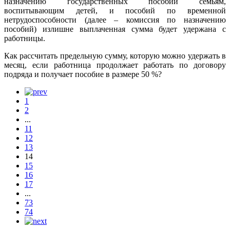
назначению государственных пособий семьям,
воспитывающим детей, и пособий по временной
нетрудоспособности (далее – комиссия по назначению
пособий) излишне выплаченная сумма будет удержана с
работницы.
Как рассчитать предельную сумму, которую можно удержать в
месяц, если работница продолжает работать по договору
подряда и получает пособие в размере 50 %?
1
2
...
11
12
13
14
15
16
17
...
73
74