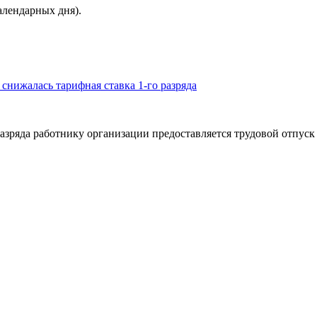
алендарных дня).
нижалась тарифная ставка 1-го разряда
азряда работнику организации предоставляется трудовой отпуск 