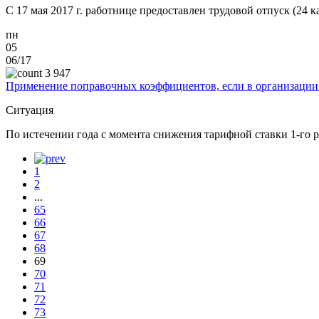
С 17 мая 2017 г. работнице предоставлен трудовой отпуск (24 к
пн
05
06/17
3 947
Применение поправочных коэффициентов, если в организации с
Ситуация
По истечении года с момента снижения тарифной ставки 1-го р
1
2
...
65
66
67
68
69
70
71
72
73